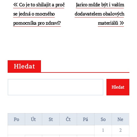
Navigace
Co je to shilajit a proč
Jarico může být i vaším
pro
se jedná o mocného
dodavatelem obalových
pomocníka pro zdraví?
materiálů
příspěvek
Hledat
Hledat
Po
Út
St
Čt
Pá
So
Ne
1
2